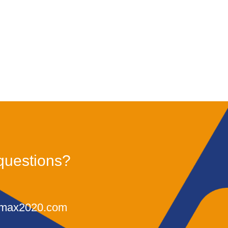
questions?
omax2020.com